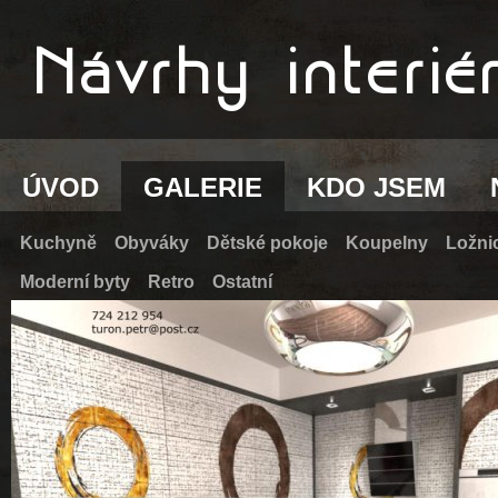
ÚVOD
GALERIE
KDO JSEM
Kuchyně
Obyváky
Dětské pokoje
Koupelny
Ložni
Moderní byty
Retro
Ostatní