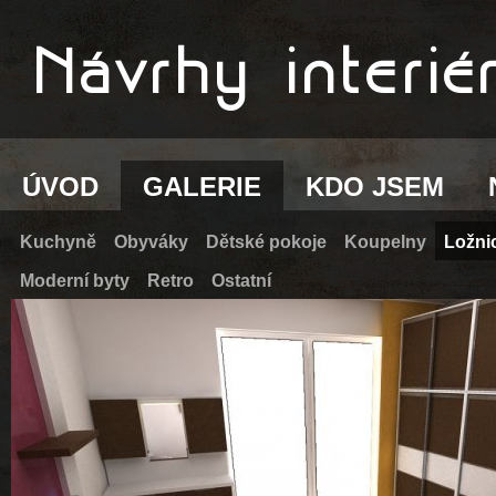
ÚVOD
GALERIE
KDO JSEM
Kuchyně
Obyváky
Dětské pokoje
Koupelny
Ložni
Moderní byty
Retro
Ostatní