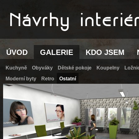
ÚVOD
GALERIE
KDO JSEM
Kuchyně
Obyváky
Dětské pokoje
Koupelny
Ložni
Moderní byty
Retro
Ostatní