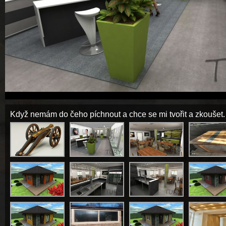
Když nemám do čeho píchnout a chce se mi tvořit a zkoušet. 